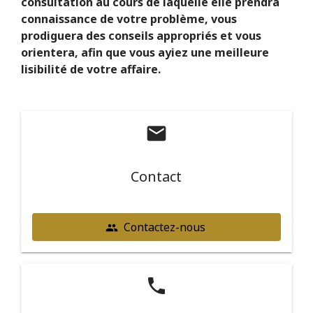
consultation au cours de laquelle elle prendra
connaissance de votre problème, vous
prodiguera des conseils appropriés et vous
orientera, afin que vous ayiez une meilleure
lisibilité de votre affaire.
mail
Contact
Contactez-nous
people
phone