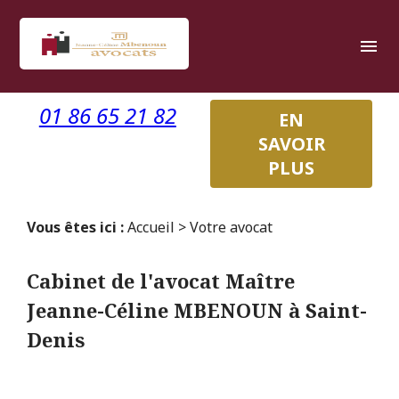
Panneau de gestion des cookies
menu
01 86 65 21 82
EN
SAVOIR
PLUS
Vous êtes ici :
Accueil
> Votre avocat
Cabinet de l'avocat Maître
Jeanne-Céline MBENOUN à Saint-
Denis