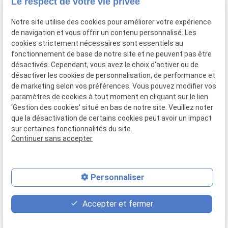
Le respect de votre vie privée
01 42 43 04 88
Notre site utilise des cookies pour améliorer votre expérience
de navigation et vous offrir un contenu personnalisé. Les
cookies strictement nécessaires sont essentiels au
12 Place du Caquet
fonctionnement de base de notre site et ne peuvent pas être
93200 Saint-Denis(93) - ile de France
désactivés. Cependant, vous avez le choix d'activer ou de
désactiver les cookies de personnalisation, de performance et
de marketing selon vos préférences. Vous pouvez modifier vos
Plan du
Mentions
Politique de
Gestion
paramètres de cookies à tout moment en cliquant sur le lien
'Gestion des cookies' situé en bas de notre site. Veuillez noter
site
légales
confidentialité
des
que la désactivation de certains cookies peut avoir un impact
cookies
sur certaines fonctionnalités du site.
Siret :
40390808000027
Continuer sans accepter
Personnaliser
place
contact_page
phone
Accepter et fermer
Plan d'accès
Contact
01 86 65 21 82