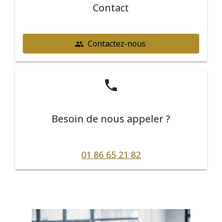
Contact
Contactez-nous
people
phone
Besoin de nous appeler ?
01 86 65 21 82