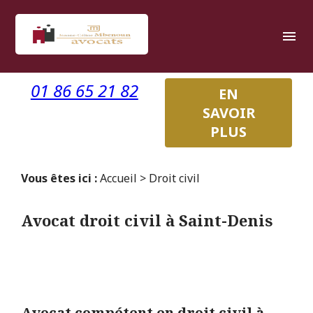
Panneau de gestion des cookies
menu
01 86 65 21 82
EN
SAVOIR
PLUS
Vous êtes ici :
Accueil
> Droit civil
Avocat droit civil à Saint-Denis
Avocat compétent en droit civil à